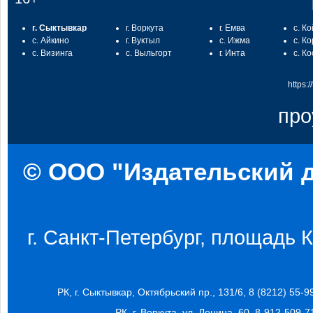
г. Сыктывкар
г. Воркута
г. Емва
с. К
с. Айкино
г. Вуктыл
с. Ижма
с. К
с. Визинга
с. Выльгорт
г. Инта
с. К
https:
про
© ООО "Издательский д
г. Санкт-Петербург, площадь Ко
РК, г. Сыктывкар, Октябрьский пр., 131/6, 8 (8212) 55-9
РК, г. Воркута, ул. Ленина, 60, 8-912-509-7