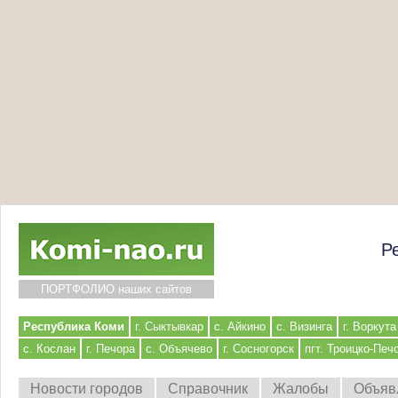
Р
ПОРТФОЛИО наших сайтов
Республика Коми
г. Сыктывкар
с. Айкино
с. Визинга
г. Воркута
с. Кослан
г. Печора
с. Объячево
г. Сосногорск
пгт. Троицко-Печ
Новости городов
Справочник
Жалобы
Объяв