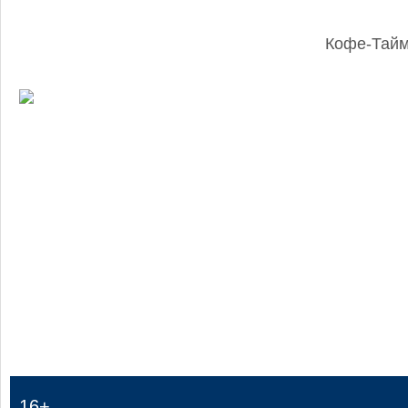
Кофе-Тай
:
16+