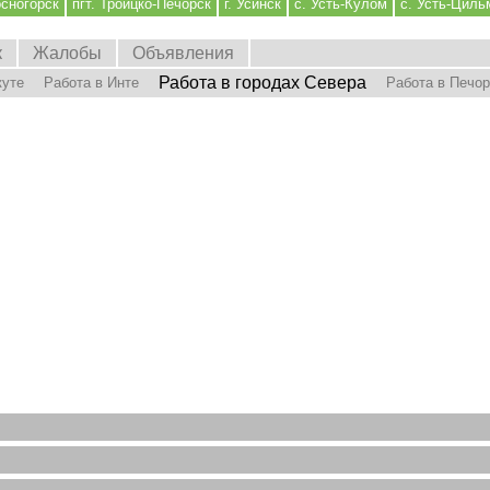
осногорск
пгт. Троицко-Печорск
г. Усинск
с. Усть-Кулом
с. Усть-Циль
к
Жалобы
Объявления
Работа в городах Севера
куте
Работа в Инте
Работа в Печо