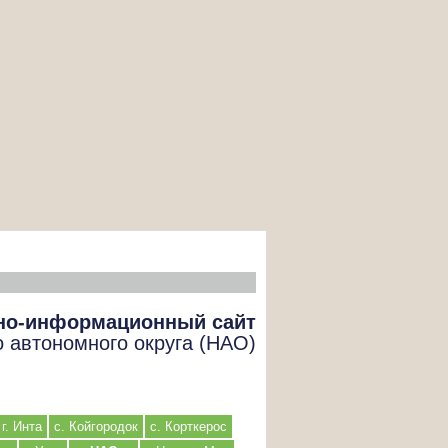
но-информационный сайт
о автономного округа (НАО)
г. Инта
с. Койгородок
с. Корткерос