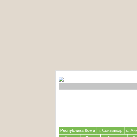
Республика Коми
г. Сыктывкар
с. Ай