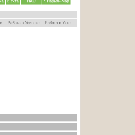
ма
г. Ухта
НАО
г. Нарьян-Мар
ре
Работа в Усинске
Работа в Ухте