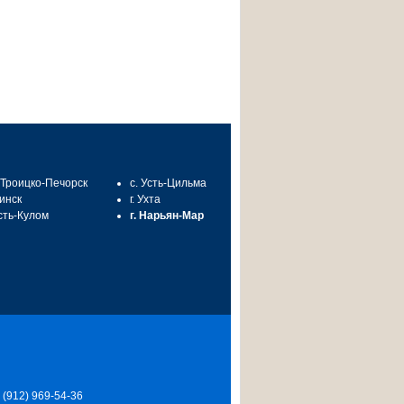
. Троицко-Печорск
с. Усть-Цильма
синск
г. Ухта
Усть-Кулом
г. Нарьян-Мар
7 (912) 969-54-36