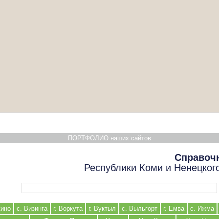
ПОРТФОЛИО наших сайтов
Справоч
Республики Коми и Ненецког
Форма поиска
кино
с. Визинга
г. Воркута
г. Вуктыл
с. Выльгорт
г. Емва
с. Ижма