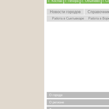
с. Кослан
г. Печора
с. Объячево
г. С
Новости городов
Справочни
Работа в Сыктывкаре
Работа в Вор
О городе
О регионе