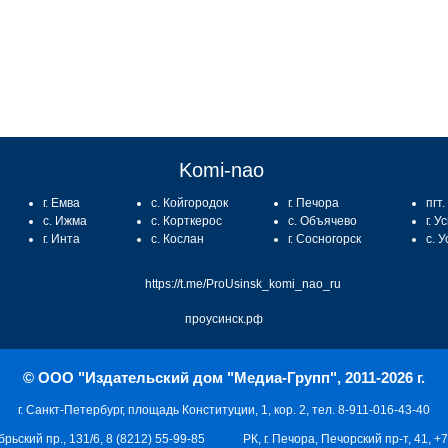
Komi-nao
г. Емва
с. Койгородок
г. Печора
пгт
с. Ижма
с. Корткерос
с. Объячево
г. У
г. Инта
с. Кослан
г. Сосногорск
с. 
https://t.me/ProUsinsk_komi_nao_ru
проусинск.рф
© ООО "Издательский дом "Медиа-Групп", 2011-2026 г.
г. Санкт-Петербург, площадь Конституции, 1, кор. 2, тел. 8-911-016-43-40
брьский пр., 131/6, 8 (8212) 55-99-85
РК, г. Печора, Печорский пр-т, 41, +