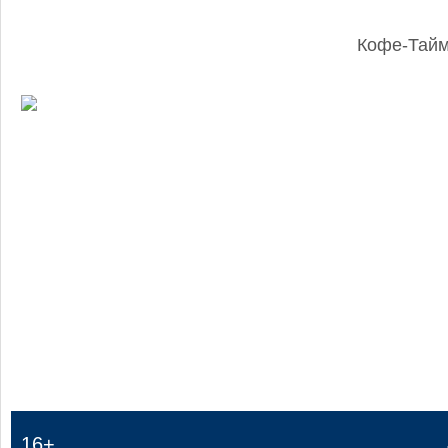
Кофе-Тай
:
16+