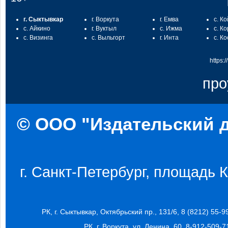
г. Сыктывкар
г. Воркута
г. Емва
с. К
с. Айкино
г. Вуктыл
с. Ижма
с. К
с. Визинга
с. Выльгорт
г. Инта
с. К
https:
про
© ООО "Издательский д
г. Санкт-Петербург, площадь Ко
РК, г. Сыктывкар, Октябрьский пр., 131/6, 8 (8212) 55-9
РК, г. Воркута, ул. Ленина, 60, 8-912-509-7