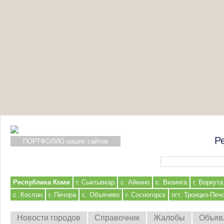
Р
ПОРТФОЛИО наших сайтов
Форма поиска
Республика Коми
г. Сыктывкар
с. Айкино
с. Визинга
г. Воркута
с. Кослан
г. Печора
с. Объячево
г. Сосногорск
пгт. Троицко-Печ
Новости городов
Справочник
Жалобы
Объяв