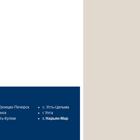
 Троицко-Печорск
с. Усть-Цильма
инск
г. Ухта
сть-Кулом
г. Нарьян-Мар