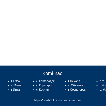
:
Komi-nao
г. Емва
с. Койгородок
г. Печора
пгт.
с. Ижма
с. Корткерос
с. Объячево
г. Ус
г. Инта
с. Кослан
г. Сосногорск
с. У
https://t.me/ProUsinsk_komi_nao_ru