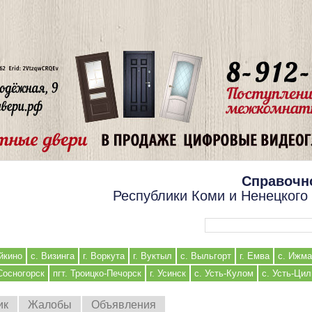
Справочн
Республики Коми и Ненецкого
Форма поиска
йкино
с. Визинга
г. Воркута
г. Вуктыл
с. Выльгорт
г. Емва
с. Ижма
 Сосногорск
пгт. Троицко-Печорск
г. Усинск
с. Усть-Кулом
с. Усть-Ци
ик
Жалобы
Объявления