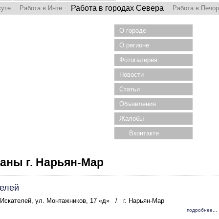
Работа в городах Севера
куте
Работа в Инте
Работа в Печо
О городе
О регионе
Фотогалерея
Новости
Статьи
Объявления
Жалобы
Вконтакте
аны г. Нарьян-Мар
телей
. Искателей, ул. Монтажников, 17 «д»
/
г. Нарьян-Мар
подробнее...