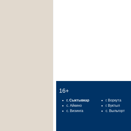
16+
г. Сыктывкар
г. Воркута
с. Айкино
г. Вуктыл
с. Визинга
с. Выльгорт