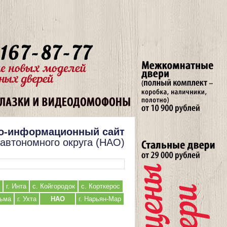
о-информационный сайт
 автономного округа (НАО)
г. Инта
с. Койгородок
с. Корткерос
льма
г. Ухта
НАО
г. Нарьян-Мар