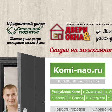
ПОРТФОЛИО наших сайтов
Республика Коми
г. Сыктывкар
с. А
с. Кослан
г. Печора
с. Объячево
г.
Новости городов
Справочн