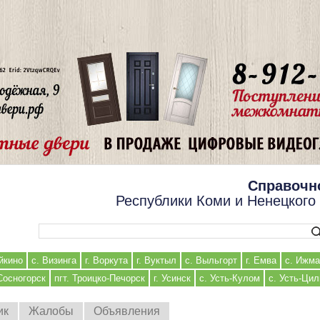
Справочн
Республики Коми и Ненецкого
Форма поиска
йкино
с. Визинга
г. Воркута
г. Вуктыл
с. Выльгорт
г. Емва
с. Ижма
 Сосногорск
пгт. Троицко-Печорск
г. Усинск
с. Усть-Кулом
с. Усть-Ци
ик
Жалобы
Объявления