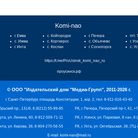
Komi-nao
г. Емва
с. Койгородок
г. Печора
пгт.
с. Ижма
с. Корткерос
с. Объячево
г. Ус
г. Инта
с. Кослан
г. Сосногорск
с. У
https://t.me/ProUsinsk_komi_nao_ru
проусинск.рф
© ООО "Издательский дом "Медиа-Групп", 2011-2026 г.
г. Санкт-Петербург, площадь Конституции, 1, кор. 2, тел. 8-911-016-43-40
брьский пр., 131/6, 8 (8212) 55-99-85
РК, г. Печора, Печорский пр-т, 41, +
кута, ул. Ленина, 60, 8-912-509-71-11
РК, г. Усинск, ул. Парковая, 8 «а», 8
 Инта, ул. Кирова, 38, 8-904-270-56-55
РК, г. Ухта, ул. Октябрьская, 38, (Т
E-mail:
komi-nao@mail.ru