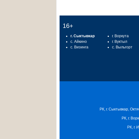
16+
г. Сыктывкар
г. Воркута
с. Айкино
г. Вуктыл
с. Визинга
с. Выльгорт
РК, г. Сыктывкар, Октя
РК, г. Вор
РК, г.