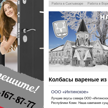
Работа в Сыктывкаре
Работа в Вор
Колбасы вареные из 
ООО «Интинское»
Лучшие вкусы севера ООО «Интинское
Республики Коми. Наша кампания сущес