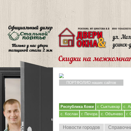
ПОРТФОЛИО наших сайтов
Республика Коми
г. Сыктывкар
с. А
с. Кослан
г. Печора
с. Объячево
г.
Новости городов
Справочн