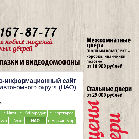
о-информационный сайт
 автономного округа (НАО)
г. Инта
с. Койгородок
с. Корткерос
льма
г. Ухта
НАО
г. Нарьян-Мар