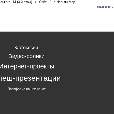
орького, 14 (3-й этаж)
/
Сайт
/
г. Нарьян-Мар
подробнее...
Фотосесии
Видео-ролики
Интернет-проекты
леш-презентации
Портфолио наших работ