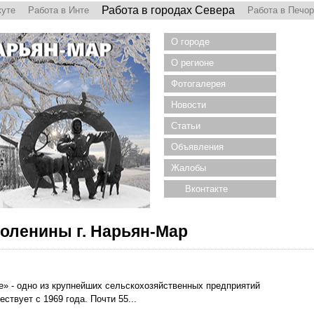
Работа в городах Севера
куте
Работа в Инте
Работа в Печо
О городе
О регионе
Фотогалерея
Новости
Статьи
Объявления
Жалобы
Вконтакте
оленины г. Нарьян-Мар
» - одно из крупнейших сельскохозяйственных предприятий
твует с 1969 года. Почти 55...