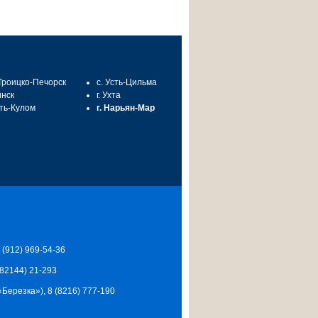
 Троицко-Печорск
с. Усть-Цильма
инск
г. Ухта
сть-Кулом
г. Нарьян-Мар
7 (912) 969-54-36
 (82144) 21-293
Ц «Березка»), 8 (8216) 777-190