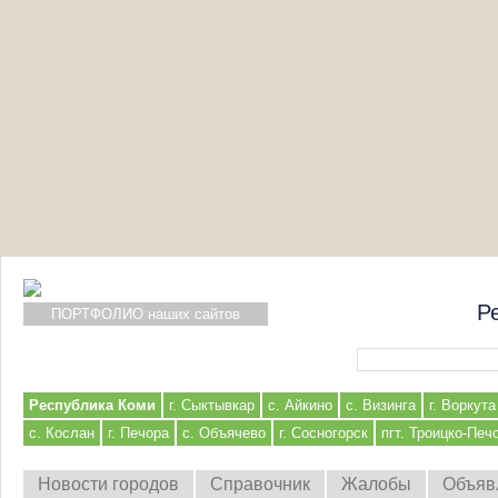
Р
ПОРТФОЛИО наших сайтов
Форма поиска
Республика Коми
г. Сыктывкар
с. Айкино
с. Визинга
г. Воркута
с. Кослан
г. Печора
с. Объячево
г. Сосногорск
пгт. Троицко-Печ
Новости городов
Справочник
Жалобы
Объяв