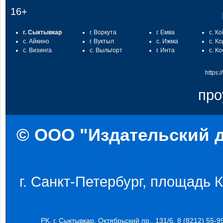
16+
г. Сыктывкар
г. Воркута
г. Емва
с. К
с. Айкино
г. Вуктыл
с. Ижма
с. К
с. Визинга
с. Выльгорт
г. Инта
с. К
https:
про
© ООО "Издательский д
г. Санкт-Петербург, площадь Ко
РК, г. Сыктывкар, Октябрьский пр., 131/6, 8 (8212) 55-9