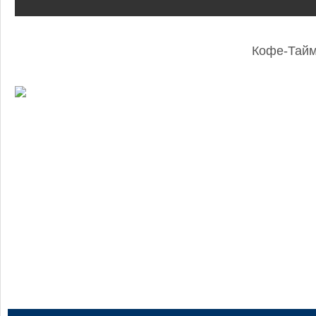
Кофе-Тай
: