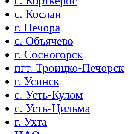
с. Корткерос
с. Кослан
г. Печора
с. Объячево
г. Сосногорск
пгт. Троицко-Печорск
г. Усинск
с. Усть-Кулом
с. Усть-Цильма
г. Ухта