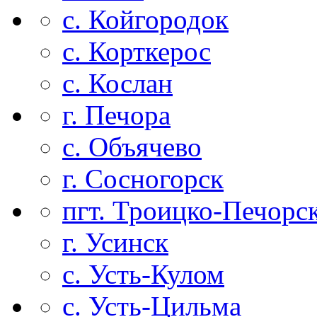
с. Койгородок
с. Корткерос
с. Кослан
г. Печора
с. Объячево
г. Сосногорск
пгт. Троицко-Печорс
г. Усинск
с. Усть-Кулом
с. Усть-Цильма