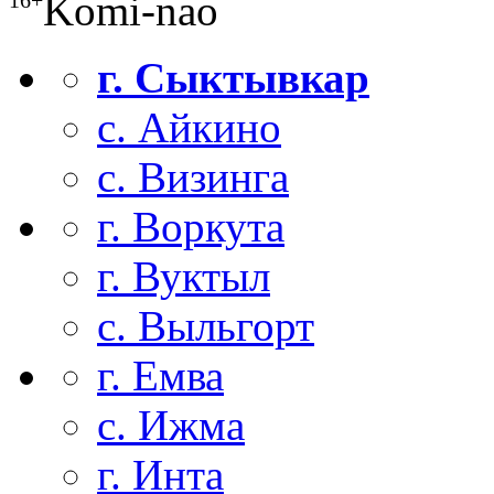
Komi-nao
г. Сыктывкар
с. Айкино
с. Визинга
г. Воркута
г. Вуктыл
с. Выльгорт
г. Емва
с. Ижма
г. Инта