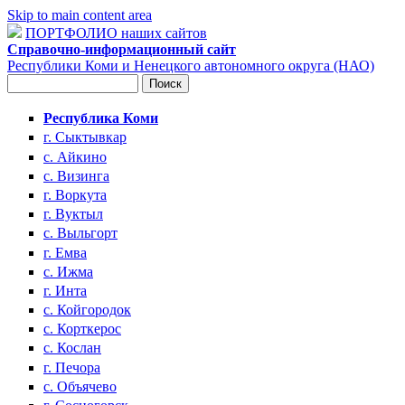
Skip to main content area
ПОРТФОЛИО наших сайтов
Справочно-информационный сайт
Республики Коми и Ненецкого автономного округа (НАО)
Поиск
Форма поиска
Республика Коми
г. Сыктывкар
с. Айкино
с. Визинга
г. Воркута
г. Вуктыл
с. Выльгорт
г. Емва
с. Ижма
г. Инта
с. Койгородок
с. Корткерос
с. Кослан
г. Печора
с. Объячево