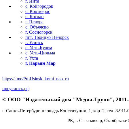
г. Инта
с. Койгородок
с. Корткерос
с. Кослан
г. Печора
с. Объячево
г. Сосногорск
пгт. Троицко-Печорск
г. Усинск
с. Усть-Кулом
с. Усть-Цильма
г. Ухта
г. Нарьян-Мар
https://t.me/ProUsinsk_komi_nao_ru
проусинск.рф
© ООО "Издательский дом "Медиа-Групп", 2011-2
г. Санкт-Петербург, площадь Конституции, 1, кор. 2, тел. 8-911-
РК, г. Сыктывкар, Октябрьский 