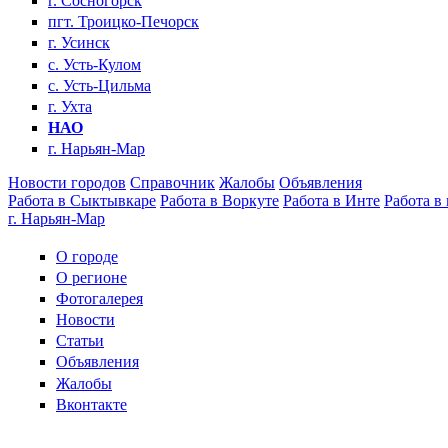
г. Сосногорск
пгт. Троицко-Печорск
г. Усинск
с. Усть-Кулом
с. Усть-Цильма
г. Ухта
НАО
г. Нарьян-Мар
Новости городов
Справочник
Жалобы
Объявления
Работа в Сыктывкаре
Работа в Воркуте
Работа в Инте
Работа в
г. Нарьян-Мар
О городе
О регионе
Фотогалерея
Новости
Статьи
Объявления
Жалобы
Вконтакте