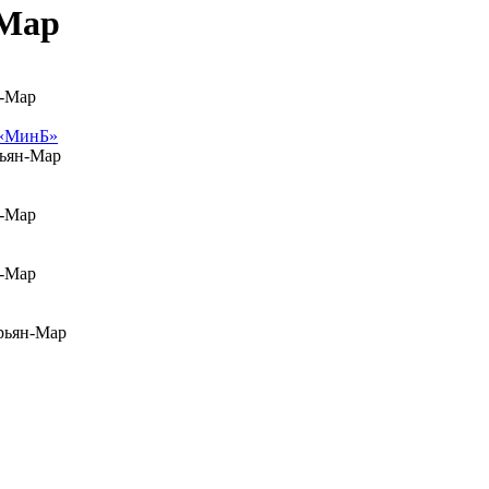
-Мар
н-Мар
 «МинБ»
рьян-Мар
н-Мар
н-Мар
арьян-Мар