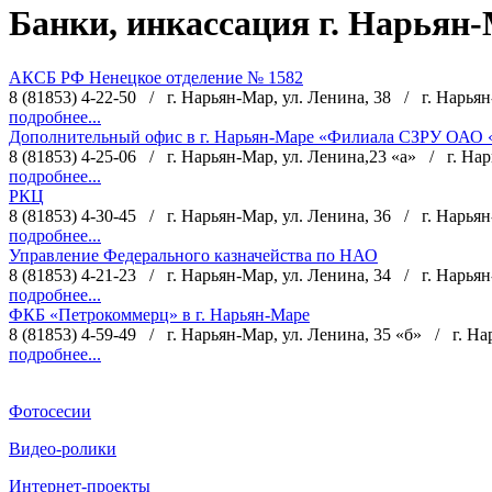
Банки, инкассация г. Нарьян
АКСБ РФ Ненецкое отделение № 1582
8 (81853) 4-22-50
/
г. Нарьян-Мар, ул. Ленина, 38
/
г. Нарья
подробнее...
Дополнительный офис в г. Нарьян-Маре «Филиала СЗРУ ОАО
8 (81853) 4-25-06
/
г. Нарьян-Мар, ул. Ленина,23 «а»
/
г. На
подробнее...
РКЦ
8 (81853) 4-30-45
/
г. Нарьян-Мар, ул. Ленина, 36
/
г. Нарья
подробнее...
Управление Федерального казначейства по НАО
8 (81853) 4-21-23
/
г. Нарьян-Мар, ул. Ленина, 34
/
г. Нарья
подробнее...
ФКБ «Петрокоммерц» в г. Нарьян-Маре
8 (81853) 4-59-49
/
г. Нарьян-Мар, ул. Ленина, 35 «б»
/
г. Н
подробнее...
Фотосесии
Видео-ролики
Интернет-проекты