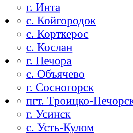
г. Инта
с. Койгородок
с. Корткерос
с. Кослан
г. Печора
с. Объячево
г. Сосногорск
пгт. Троицко-Печорс
г. Усинск
с. Усть-Кулом