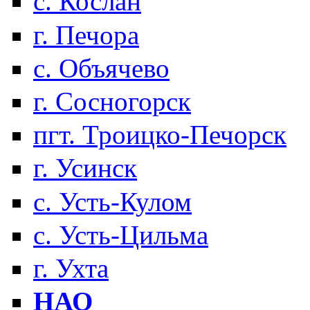
с. Кослан
г. Печора
с. Объячево
г. Сосногорск
пгт. Троицко-Печорск
г. Усинск
с. Усть-Кулом
с. Усть-Цильма
г. Ухта
НАО