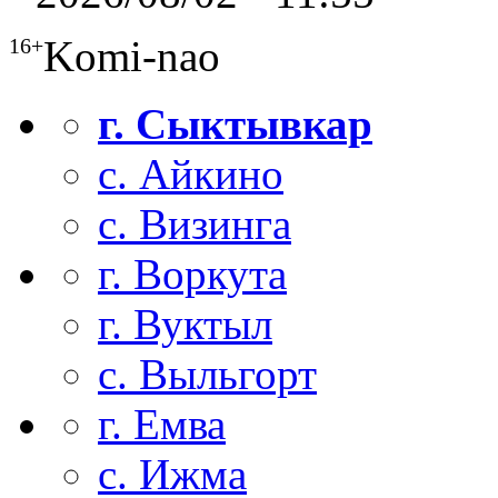
Komi-nao
16+
г. Сыктывкар
с. Айкино
с. Визинга
г. Воркута
г. Вуктыл
с. Выльгорт
г. Емва
с. Ижма