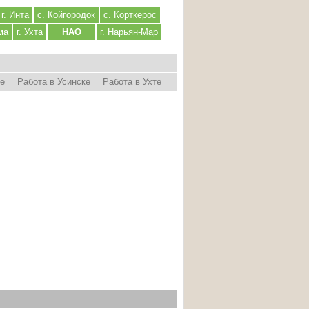
г. Инта
с. Койгородок
с. Корткерос
ма
г. Ухта
НАО
г. Нарьян-Мар
ре
Работа в Усинске
Работа в Ухте