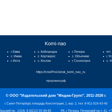
Komi-nao
г. Емва
с. Койгородок
г. Печора
пгт
с. Ижма
с. Корткерос
с. Объячево
г. У
г. Инта
с. Кослан
г. Сосногорск
с. 
https://t.me/ProUsinsk_komi_nao_ru
проусинск.рф
© ООО "Издательский дом "Медиа-Групп", 2011-2026 г.
г. Санкт-Петербург, площадь Конституции, 1, кор. 2, тел. 8-911-016-43-40
брьский пр., 131/6, 8 (8212) 55-99-85
РК, г. Печора, Печорский пр-т, 41, +