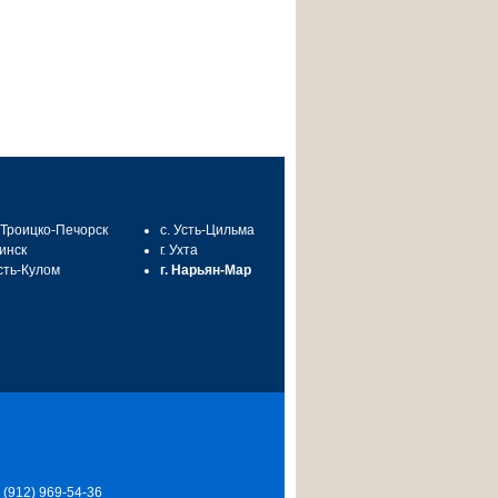
. Троицко-Печорск
с. Усть-Цильма
синск
г. Ухта
Усть-Кулом
г. Нарьян-Мар
7 (912) 969-54-36