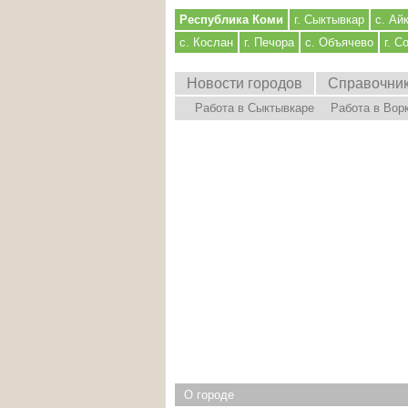
Республика Коми
г. Сыктывкар
с. Ай
с. Кослан
г. Печора
с. Объячево
г. С
Новости городов
Справочни
Работа в Сыктывкаре
Работа в Вор
О городе