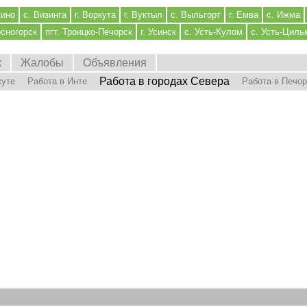
кино
с. Визинга
г. Воркута
г. Вуктыл
с. Выльгорт
г. Емва
с. Ижма
осногорск
пгт. Троицко-Печорск
г. Усинск
с. Усть-Кулом
с. Усть-Циль
к
Жалобы
Объявления
Работа в городах Севера
куте
Работа в Инте
Работа в Печо