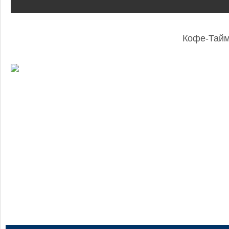
Кофе-Тай
: