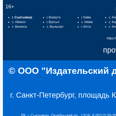
16+
г. Сыктывкар
г. Воркута
г. Емва
с. К
с. Айкино
г. Вуктыл
с. Ижма
с. К
с. Визинга
с. Выльгорт
г. Инта
с. К
https:
про
© ООО "Издательский д
г. Санкт-Петербург, площадь Ко
РК, г. Сыктывкар, Октябрьский пр., 131/6, 8 (8212) 55-9