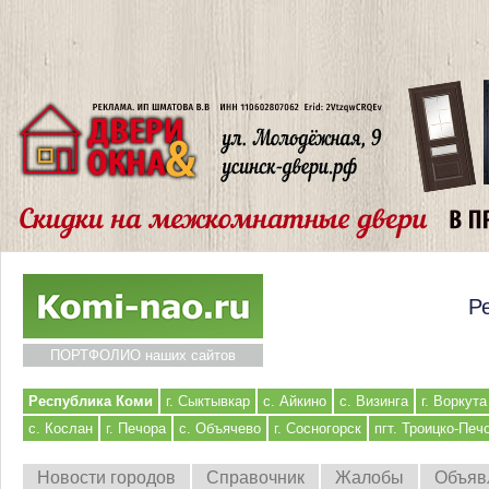
Р
ПОРТФОЛИО наших сайтов
Республика Коми
г. Сыктывкар
с. Айкино
с. Визинга
г. Воркута
с. Кослан
г. Печора
с. Объячево
г. Сосногорск
пгт. Троицко-Печ
Новости городов
Справочник
Жалобы
Объяв