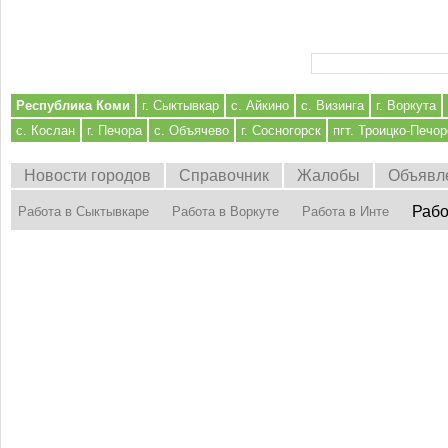
Форма поиска
Республика Коми
г. Сыктывкар
с. Айкино
с. Визинга
г. Воркута
с. Кослан
г. Печора
с. Объячево
г. Сосногорск
пгт. Троицко-Печор
Новости городов
Справочник
Жалобы
Объявл
Рабо
Работа в Сыктывкаре
Работа в Воркуте
Работа в Инте