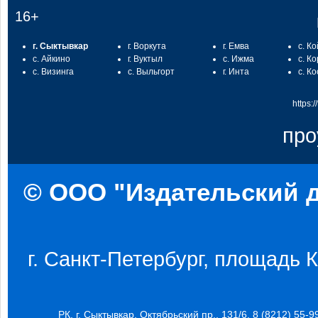
16+
г. Сыктывкар
г. Воркута
г. Емва
с. К
с. Айкино
г. Вуктыл
с. Ижма
с. К
с. Визинга
с. Выльгорт
г. Инта
с. К
https:
про
© ООО "Издательский д
г. Санкт-Петербург, площадь Ко
РК, г. Сыктывкар, Октябрьский пр., 131/6, 8 (8212) 55-9