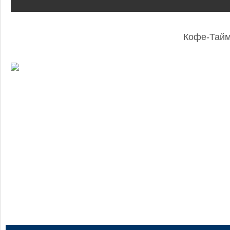
Кофе-Тай
: