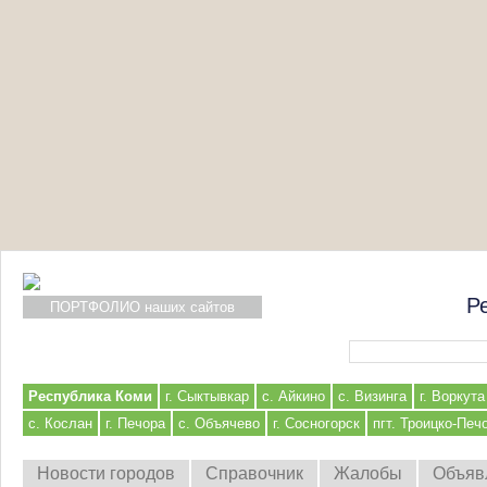
Р
ПОРТФОЛИО наших сайтов
Форма поиска
Республика Коми
г. Сыктывкар
с. Айкино
с. Визинга
г. Воркута
с. Кослан
г. Печора
с. Объячево
г. Сосногорск
пгт. Троицко-Печ
Новости городов
Справочник
Жалобы
Объяв