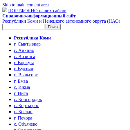
Skip to main content area
ПОРТФОЛИО наших сайтов
Справочно-информационный сайт
Республики Коми и Ненецкого автономного округа (НАО)
Поиск
Форма поиска
Республика Коми
г. Сыктывкар
с. Айкино
с. Визинга
г. Воркута
г. Вуктыл
с. Выльгорт
г. Емва
с. Ижма
г. Инта
с. Койгородок
с. Корткерос
с. Кослан
г. Печора
с. Объячево