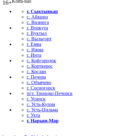
Komi-nao
16+
г. Сыктывкар
с. Айкино
с. Визинга
г. Воркута
г. Вуктыл
с. Выльгорт
г. Емва
с. Ижма
г. Инта
с. Койгородок
с. Корткерос
с. Кослан
г. Печора
с. Объячево
г. Сосногорск
пгт. Троицко-Печорск
г. Усинск
с. Усть-Кулом
с. Усть-Цильма
г. Ухта
г. Нарьян-Мар