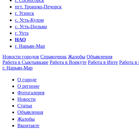
г. Сосногорск
пгт. Троицко-Печорск
г. Усинск
с. Усть-Кулом
с. Усть-Цильма
г. Ухта
НАО
г. Нарьян-Мар
Новости городов
Справочник
Жалобы
Объявления
Работа в Сыктывкаре
Работа в Воркуте
Работа в Инте
Работа в
г. Нарьян-Мар
О городе
О регионе
Фотогалерея
Новости
Статьи
Объявления
Жалобы
Вконтакте