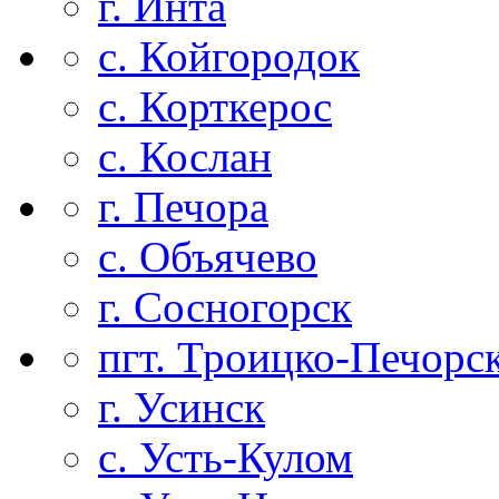
г. Инта
с. Койгородок
с. Корткерос
с. Кослан
г. Печора
с. Объячево
г. Сосногорск
пгт. Троицко-Печорс
г. Усинск
с. Усть-Кулом