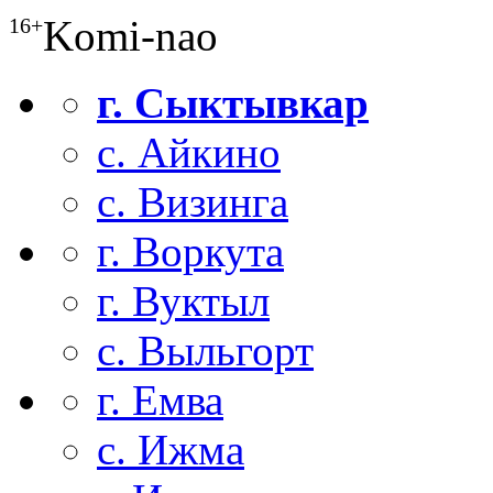
Komi-nao
16+
г. Сыктывкар
с. Айкино
с. Визинга
г. Воркута
г. Вуктыл
с. Выльгорт
г. Емва
с. Ижма