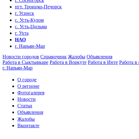
г. Сосногорск
пгт. Троицко-Печорск
г. Усинск
с. Усть-Кулом
с. Усть-Цильма
г. Ухта
НАО
г. Нарьян-Мар
Новости городов
Справочник
Жалобы
Объявления
Работа в Сыктывкаре
Работа в Воркуте
Работа в Инте
Работа в
г. Нарьян-Мар
О городе
О регионе
Фотогалерея
Новости
Статьи
Объявления
Жалобы
Вконтакте