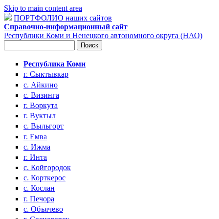
Skip to main content area
ПОРТФОЛИО наших сайтов
Справочно-информационный сайт
Республики Коми и Ненецкого автономного округа (НАО)
Поиск
Форма поиска
Республика Коми
г. Сыктывкар
с. Айкино
с. Визинга
г. Воркута
г. Вуктыл
с. Выльгорт
г. Емва
с. Ижма
г. Инта
с. Койгородок
с. Корткерос
с. Кослан
г. Печора
с. Объячево