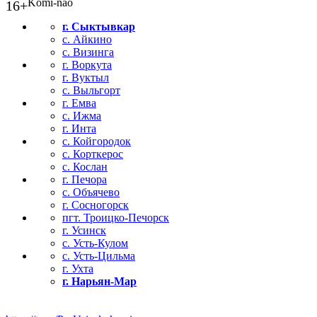
Komi-nao
16+
г. Сыктывкар
с. Айкино
с. Визинга
г. Воркута
г. Вуктыл
с. Выльгорт
г. Емва
с. Ижма
г. Инта
с. Койгородок
с. Корткерос
с. Кослан
г. Печора
с. Объячево
г. Сосногорск
пгт. Троицко-Печорск
г. Усинск
с. Усть-Кулом
с. Усть-Цильма
г. Ухта
г. Нарьян-Мар