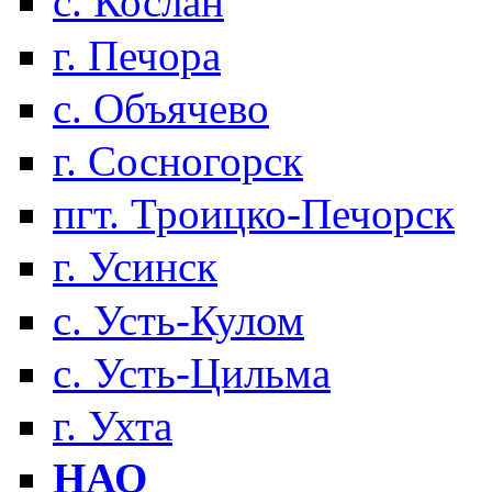
с. Кослан
г. Печора
с. Объячево
г. Сосногорск
пгт. Троицко-Печорск
г. Усинск
с. Усть-Кулом
с. Усть-Цильма
г. Ухта
НАО