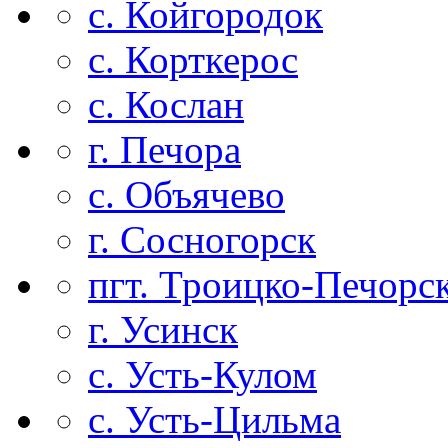
с. Койгородок
с. Корткерос
с. Кослан
г. Печора
с. Объячево
г. Сосногорск
пгт. Троицко-Печорс
г. Усинск
с. Усть-Кулом
с. Усть-Цильма