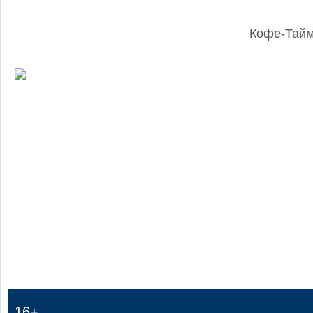
Кофе-Тай
:
16+