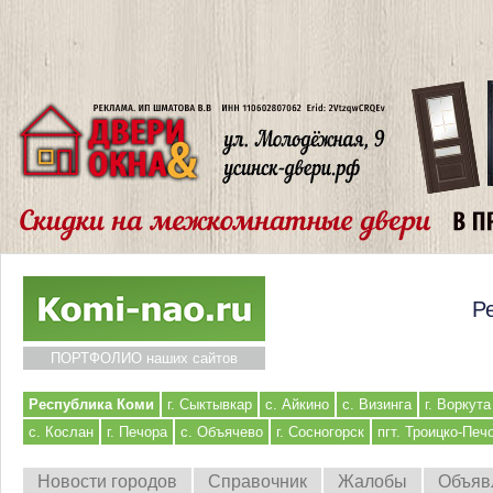
Р
ПОРТФОЛИО наших сайтов
Республика Коми
г. Сыктывкар
с. Айкино
с. Визинга
г. Воркута
с. Кослан
г. Печора
с. Объячево
г. Сосногорск
пгт. Троицко-Печ
Новости городов
Справочник
Жалобы
Объяв