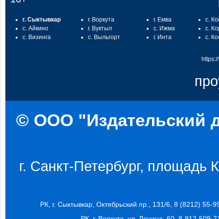
г. Сыктывкар
г. Воркута
г. Емва
с. К
с. Айкино
г. Вуктыл
с. Ижма
с. К
с. Визинга
с. Выльгорт
г. Инта
с. К
https:
про
© ООО "Издательский д
г. Санкт-Петербург, площадь Ко
РК, г. Сыктывкар, Октябрьский пр., 131/6, 8 (8212) 55-9
РК, г. Воркута, ул. Ленина, 60, 8-912-509-7