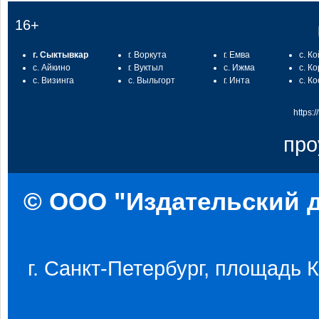
16+
г. Сыктывкар
г. Воркута
г. Емва
с. К
с. Айкино
г. Вуктыл
с. Ижма
с. К
с. Визинга
с. Выльгорт
г. Инта
с. К
https:
про
© ООО "Издательский д
г. Санкт-Петербург, площадь Ко