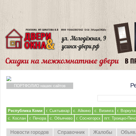
Р
ПОРТФОЛИО наших сайтов
Форма поиска
Республика Коми
г. Сыктывкар
с. Айкино
с. Визинга
г. Воркута
с. Кослан
г. Печора
с. Объячево
г. Сосногорск
пгт. Троицко-Печ
Новости городов
Справочник
Жалобы
Объяв