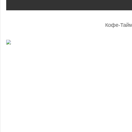
Кофе-Тай
: