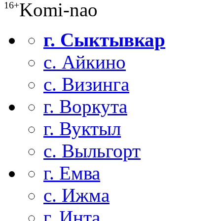
Komi-nao
16+
г. Сыктывкар
с. Айкино
с. Визинга
г. Воркута
г. Вуктыл
с. Выльгорт
г. Емва
с. Ижма
г. Инта