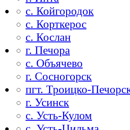
с. Койгородок
с. Корткерос
с. Кослан
г. Печора
с. Объячево
г. Сосногорск
пгт. Троицко-Печорс
г. Усинск
с. Усть-Кулом
с. Усть-Цильма