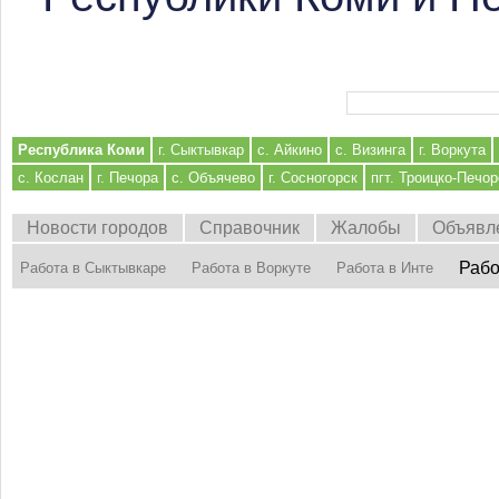
Форма поиска
Республика Коми
г. Сыктывкар
с. Айкино
с. Визинга
г. Воркута
с. Кослан
г. Печора
с. Объячево
г. Сосногорск
пгт. Троицко-Печор
Новости городов
Справочник
Жалобы
Объявл
Рабо
Работа в Сыктывкаре
Работа в Воркуте
Работа в Инте