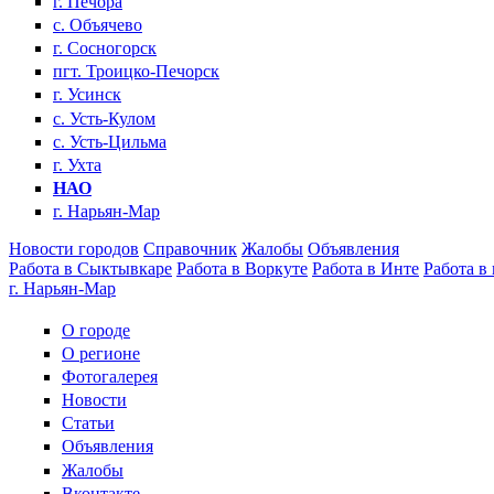
г. Печора
с. Объячево
г. Сосногорск
пгт. Троицко-Печорск
г. Усинск
с. Усть-Кулом
с. Усть-Цильма
г. Ухта
НАО
г. Нарьян-Мар
Новости городов
Справочник
Жалобы
Объявления
Работа в Сыктывкаре
Работа в Воркуте
Работа в Инте
Работа в
г. Нарьян-Мар
О городе
О регионе
Фотогалерея
Новости
Статьи
Объявления
Жалобы
Вконтакте