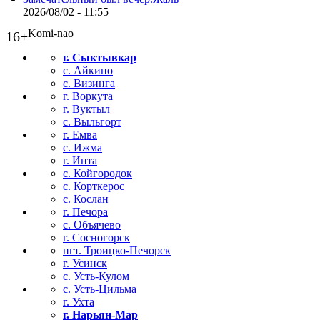
2026/08/02 - 11:55
Komi-nao
16+
г. Сыктывкар
с. Айкино
с. Визинга
г. Воркута
г. Вуктыл
с. Выльгорт
г. Емва
с. Ижма
г. Инта
с. Койгородок
с. Корткерос
с. Кослан
г. Печора
с. Объячево
г. Сосногорск
пгт. Троицко-Печорск
г. Усинск
с. Усть-Кулом
с. Усть-Цильма
г. Ухта
г. Нарьян-Мар