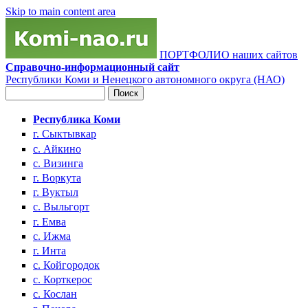
Skip to main content area
ПОРТФОЛИО наших сайтов
Справочно-информационный сайт
Республики Коми и Ненецкого автономного округа (НАО)
Поиск
Форма поиска
Республика Коми
г. Сыктывкар
с. Айкино
с. Визинга
г. Воркута
г. Вуктыл
с. Выльгорт
г. Емва
с. Ижма
г. Инта
с. Койгородок
с. Корткерос
с. Кослан