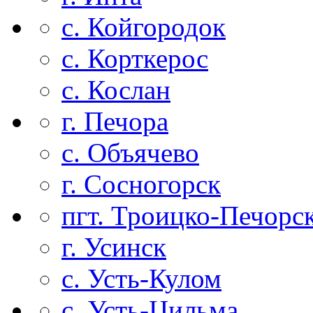
с. Койгородок
с. Корткерос
с. Кослан
г. Печора
с. Объячево
г. Сосногорск
пгт. Троицко-Печорс
г. Усинск
с. Усть-Кулом
с. Усть-Цильма