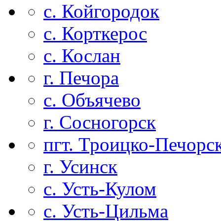
с. Койгородок
с. Корткерос
с. Кослан
г. Печора
с. Объячево
г. Сосногорск
пгт. Троицко-Печорс
г. Усинск
с. Усть-Кулом
с. Усть-Цильма