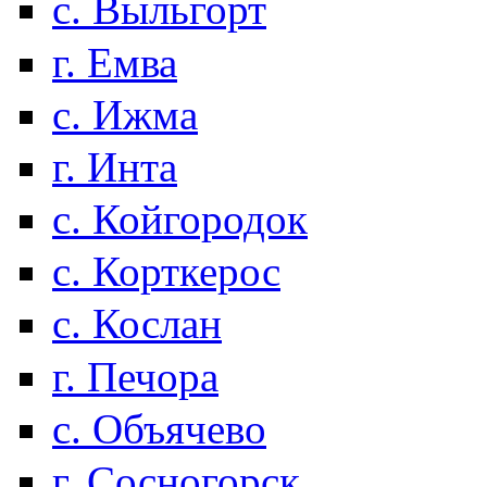
с. Выльгорт
г. Емва
с. Ижма
г. Инта
с. Койгородок
с. Корткерос
с. Кослан
г. Печора
с. Объячево
г. Сосногорск