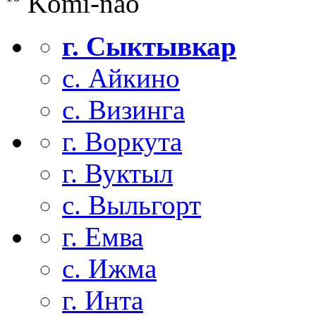
Komi-nao
г. Сыктывкар
с. Айкино
с. Визинга
г. Воркута
г. Вуктыл
с. Выльгорт
г. Емва
с. Ижма
г. Инта