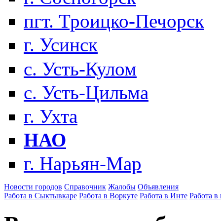
пгт. Троицко-Печорск
г. Усинск
с. Усть-Кулом
с. Усть-Цильма
г. Ухта
НАО
г. Нарьян-Мар
Новости городов
Справочник
Жалобы
Объявления
Работа в Сыктывкаре
Работа в Воркуте
Работа в Инте
Работа в