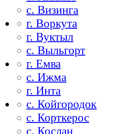
с. Визинга
г. Воркута
г. Вуктыл
с. Выльгорт
г. Емва
с. Ижма
г. Инта
с. Койгородок
с. Корткерос
с. Кослан