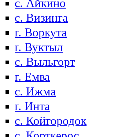
с. Айкино
с. Визинга
г. Воркута
г. Вуктыл
с. Выльгорт
г. Емва
с. Ижма
г. Инта
с. Койгородок
с. Корткерос