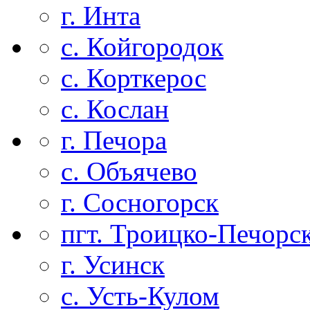
г. Инта
с. Койгородок
с. Корткерос
с. Кослан
г. Печора
с. Объячево
г. Сосногорск
пгт. Троицко-Печорс
г. Усинск
с. Усть-Кулом