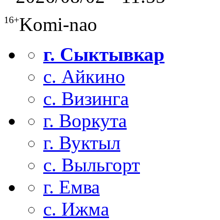
Komi-nao
16+
г. Сыктывкар
с. Айкино
с. Визинга
г. Воркута
г. Вуктыл
с. Выльгорт
г. Емва
с. Ижма