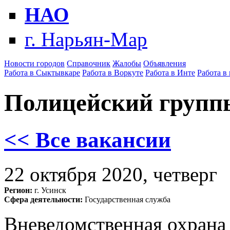
НАО
г. Нарьян-Мар
Новости городов
Справочник
Жалобы
Объявления
Работа в Сыктывкаре
Работа в Воркуте
Работа в Инте
Работа в
Полицейский групп
<< Все вакансии
22 октября 2020, четверг
Регион:
г. Усинск
Сфера деятельности:
Государственная служба
Вневедомственная охрана