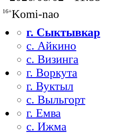
Komi-nao
16+
г. Сыктывкар
с. Айкино
с. Визинга
г. Воркута
г. Вуктыл
с. Выльгорт
г. Емва
с. Ижма