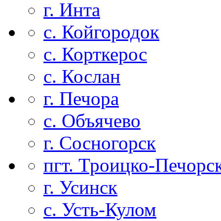
г. Инта
с. Койгородок
с. Корткерос
с. Кослан
г. Печора
с. Объячево
г. Сосногорск
пгт. Троицко-Печорс
г. Усинск
с. Усть-Кулом