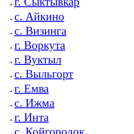
г. Сыктывкар
с. Айкино
с. Визинга
г. Воркута
г. Вуктыл
с. Выльгорт
г. Емва
с. Ижма
г. Инта
с. Койгородок