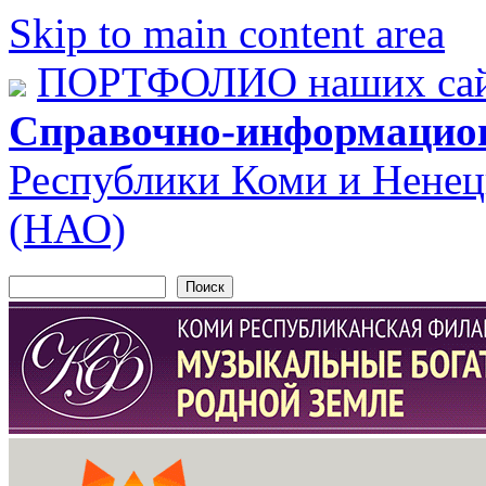
Skip to main content area
ПОРТФОЛИО наших сай
Справочно-информацио
Республики Коми и Ненец
(НАО)
Поиск
Форма поиска