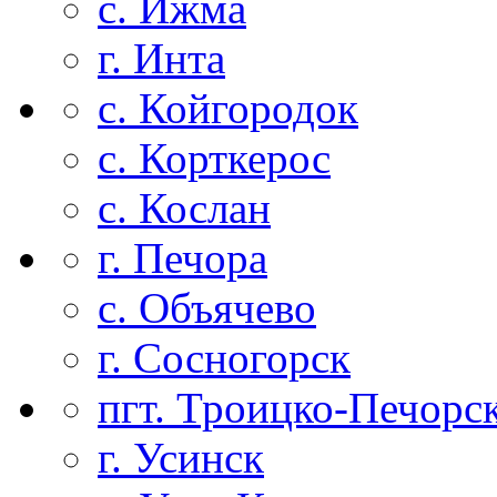
с. Ижма
г. Инта
с. Койгородок
с. Корткерос
с. Кослан
г. Печора
с. Объячево
г. Сосногорск
пгт. Троицко-Печорс
г. Усинск