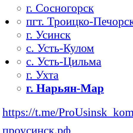
г. Сосногорск
пгт. Троицко-Печорс
г. Усинск
с. Усть-Кулом
с. Усть-Цильма
г. Ухта
г. Нарьян-Мар
https://t.me/ProUsinsk_ko
проусинск.рф