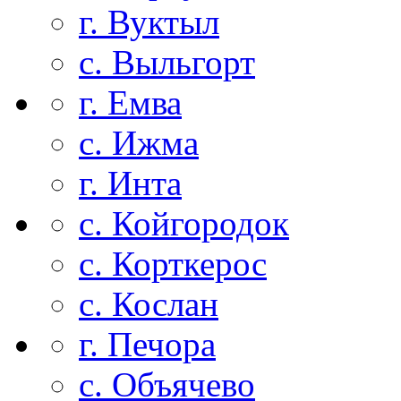
г. Вуктыл
с. Выльгорт
г. Емва
с. Ижма
г. Инта
с. Койгородок
с. Корткерос
с. Кослан
г. Печора
с. Объячево