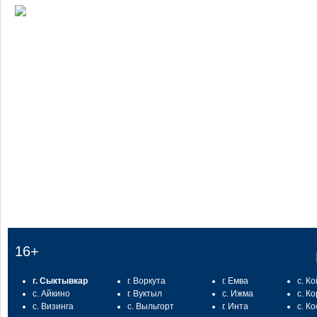
:
16+
г. Сыктывкар
г. Воркута
г. Емва
с. К
с. Айкино
г. Вуктыл
с. Ижма
с. К
с. Визинга
с. Выльгорт
г. Инта
с. К