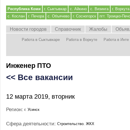
Республика Коми
г. Сыктывкар
с. Айкино
с. Визинга
г. Воркута
с. Кослан
г. Печора
с. Объячево
г. Сосногорск
пгт. Троицко-Печ
Новости городов
Справочник
Жалобы
Объяв
Работа в Сыктывкаре
Работа в Воркуте
Работа в Инте
Инженер ПТО
<< Все вакансии
12 марта 2019, вторник
Регион:
г. Усинск
Сфера деятельности:
Строительство. ЖКХ