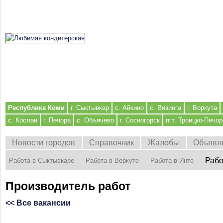
Республика Коми
г. Сыктывкар
с. Айкино
с. Визинга
г. Воркута
с. Кослан
г. Печора
с. Объячево
г. Сосногорск
пгт. Троицко-Печор
Новости городов
Справочник
Жалобы
Объявл
Рабо
Работа в Сыктывкаре
Работа в Воркуте
Работа в Инте
Производитель работ
<< Все вакансии