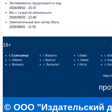
Эксперименты продолжаются над
2026/08/02 - 15:47
Мы с супругой обязательно
2026/08/02 - 12:40
Замечательный был вечер.Жаль
2026/08/02 - 11:55
16+
г. Сыктывкар
г. Воркута
г. Емва
с. Ко
с. Айкино
г. Вуктыл
с. Ижма
с. Ко
с. Визинга
с. Выльгорт
г. Инта
с. Ко
https:
про
© ООО "Издательский д