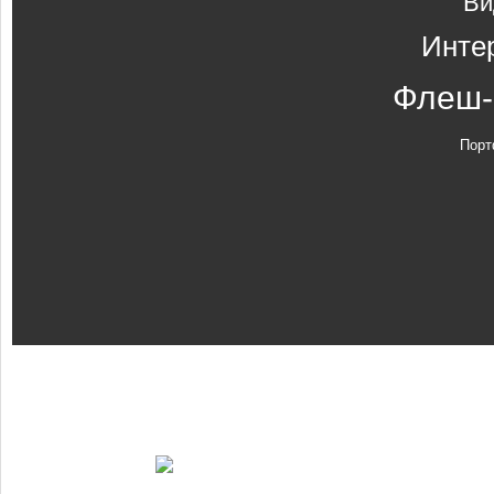
Ви
Инте
Флеш-
Порт