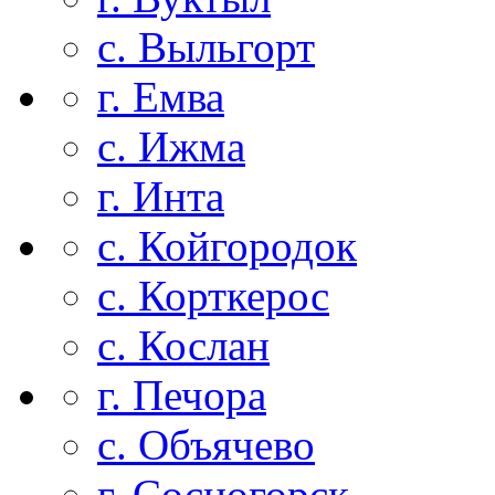
с. Выльгорт
г. Емва
с. Ижма
г. Инта
с. Койгородок
с. Корткерос
с. Кослан
г. Печора
с. Объячево
г. Сосногорск