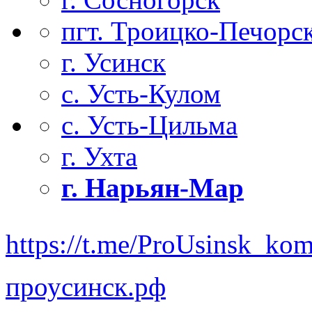
пгт. Троицко-Печорс
г. Усинск
с. Усть-Кулом
с. Усть-Цильма
г. Ухта
г. Нарьян-Мар
https://t.me/ProUsinsk_ko
проусинск.рф