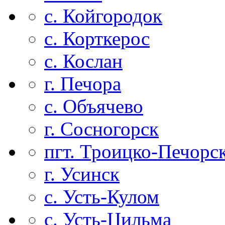
с. Койгородок
с. Корткерос
с. Кослан
г. Печора
с. Объячево
г. Сосногорск
пгт. Троицко-Печорс
г. Усинск
с. Усть-Кулом
с. Усть-Цильма