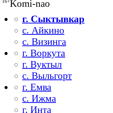
Komi-nao
16+
г. Сыктывкар
с. Айкино
с. Визинга
г. Воркута
г. Вуктыл
с. Выльгорт
г. Емва
с. Ижма
г. Инта