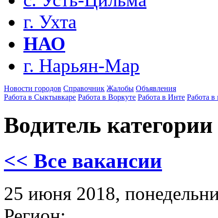
г. Ухта
НАО
г. Нарьян-Мар
Новости городов
Справочник
Жалобы
Объявления
Работа в Сыктывкаре
Работа в Воркуте
Работа в Инте
Работа в
Водитель категории Е
<< Все вакансии
25 июня 2018, понедельн
Регион: