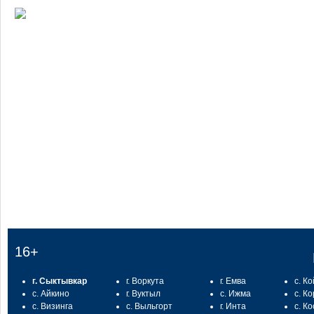
:
16+
г. Сыктывкар
г. Воркута
г. Емва
с. К
с. Айкино
г. Вуктыл
с. Ижма
с. К
с. Визинга
с. Выльгорт
г. Инта
с. К