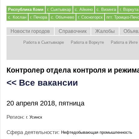
Республика Коми
г. Сыктывкар
с. Айкино
с. Визинга
г. Воркута
с. Кослан
г. Печора
с. Объячево
г. Сосногорск
пгт. Троицко-Печ
Новости городов
Справочник
Жалобы
Объяв
Работа в Сыктывкаре
Работа в Воркуте
Работа в Инте
Контролер отдела контроля и режим
<< Все вакансии
20 апреля 2018, пятница
Регион:
г. Усинск
Сфера деятельности:
Нефтедобывающая промышленность