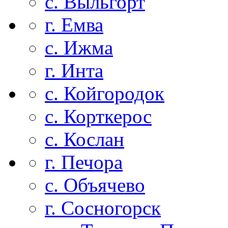
с. Выльгорт
г. Емва
с. Ижма
г. Инта
с. Койгородок
с. Корткерос
с. Кослан
г. Печора
с. Объячево
г. Сосногорск