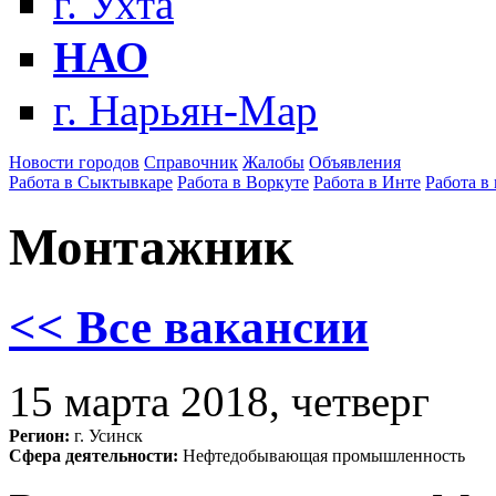
г. Ухта
НАО
г. Нарьян-Мар
Новости городов
Справочник
Жалобы
Объявления
Работа в Сыктывкаре
Работа в Воркуте
Работа в Инте
Работа в
Монтажник
<< Все вакансии
15 марта 2018, четверг
Регион:
г. Усинск
Сфера деятельности:
Нефтедобывающая промышленность