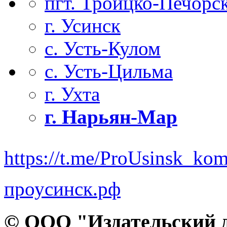
пгт. Троицко-Печорс
г. Усинск
с. Усть-Кулом
с. Усть-Цильма
г. Ухта
г. Нарьян-Мар
https://t.me/ProUsinsk_ko
проусинск.рф
© ООО "Издательский д