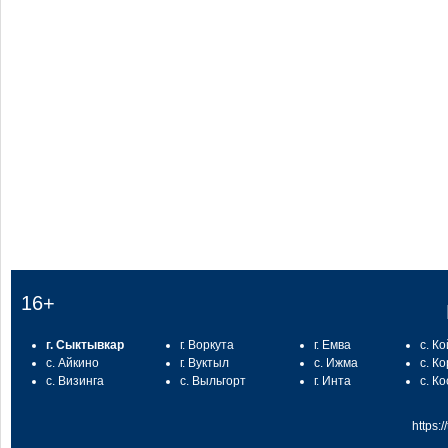
:
16+
г. Сыктывкар
г. Воркута
г. Емва
с. К
с. Айкино
г. Вуктыл
с. Ижма
с. К
с. Визинга
с. Выльгорт
г. Инта
с. К
https: