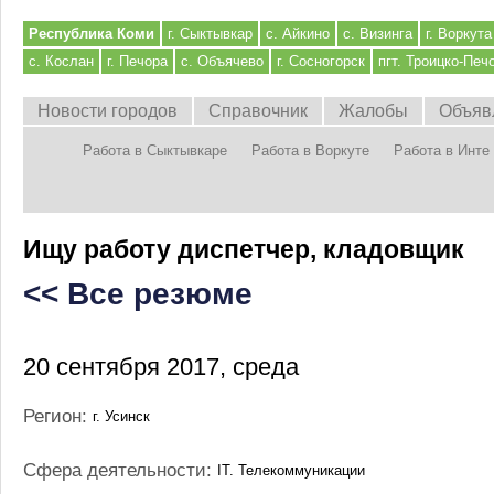
Республика Коми
г. Сыктывкар
с. Айкино
с. Визинга
г. Воркута
с. Кослан
г. Печора
с. Объячево
г. Сосногорск
пгт. Троицко-Печ
Новости городов
Справочник
Жалобы
Объяв
Работа в Сыктывкаре
Работа в Воркуте
Работа в Инте
Ищу работу диспетчер, кладовщик
<< Все резюме
20 сентября 2017, среда
Регион:
г. Усинск
Сфера деятельности:
IT. Телекоммуникации