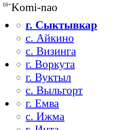
Komi-nao
16+
г. Сыктывкар
с. Айкино
с. Визинга
г. Воркута
г. Вуктыл
с. Выльгорт
г. Емва
с. Ижма
г. Инта