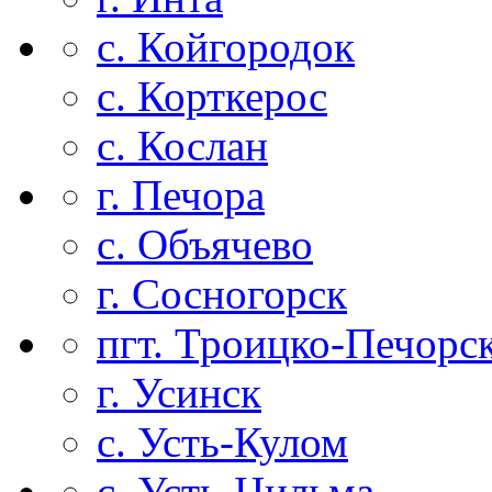
с. Койгородок
с. Корткерос
с. Кослан
г. Печора
с. Объячево
г. Сосногорск
пгт. Троицко-Печорс
г. Усинск
с. Усть-Кулом
с. Усть-Цильма