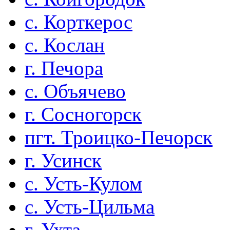
с. Корткерос
с. Кослан
г. Печора
с. Объячево
г. Сосногорск
пгт. Троицко-Печорск
г. Усинск
с. Усть-Кулом
с. Усть-Цильма
г. Ухта