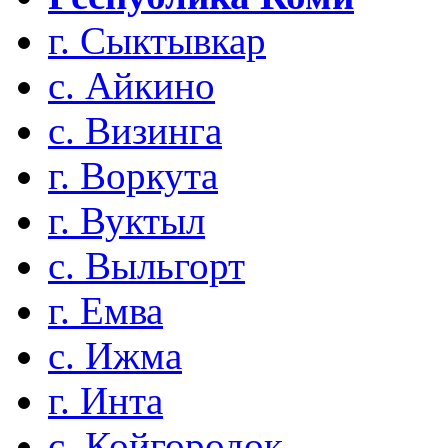
г. Сыктывкар
с. Айкино
с. Визинга
г. Воркута
г. Вуктыл
с. Выльгорт
г. Емва
с. Ижма
г. Инта
с. Койгородок