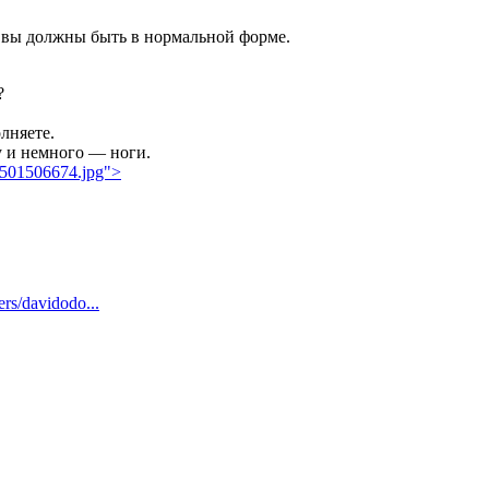
е вы должны быть в нормальной форме.
?
лняете.
у и немного — ноги.
-1501506674.jpg">
ers/davidodo...