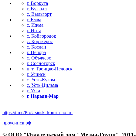
г. Воркута
г. Вуктыл
с. Выльгорт
г. Емва
с. Ижма
г. Инта
с. Койгородок
с. Корткерос
с. Кослан
г. Печора
с. Объячево
г. Сосногорск
пгт. Троицко-Печорск
г. Усинск
с. Усть-Кулом
с. Усть-Цильма
г. Ухта
г. Нарьян-Мар
https://t.me/ProUsinsk_komi_nao_ru
проусинск.рф
© ООО "Издательский дом "Медиа-Групп", 2011-2