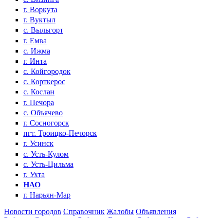
г. Воркута
г. Вуктыл
с. Выльгорт
г. Емва
с. Ижма
г. Инта
с. Койгородок
с. Корткерос
с. Кослан
г. Печора
с. Объячево
г. Сосногорск
пгт. Троицко-Печорск
г. Усинск
с. Усть-Кулом
с. Усть-Цильма
г. Ухта
НАО
г. Нарьян-Мар
Новости городов
Справочник
Жалобы
Объявления