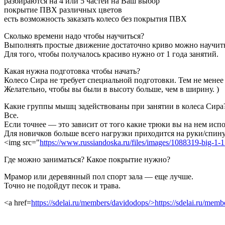
разбираются на 4 или 5 частей на Ваш выбор
покрытие ПВХ различных цветов
есть возможность заказать колесо без покрытия ПВХ
Сколько времени надо чтобы научиться?
Выполнять простые движение достаточно криво можно научитьс
Для того, чтобы получалось красиво нужно от 1 года занятий.
Какая нужна подготовка чтобы начать?
Колесо Сира не требует специальной подготовки. Тем не мене
Желательно, чтобы вы были в высоту больше, чем в ширину. )
Какие группы мышц задействованы при занятии в колеса Сира
Все.
Если точнее — это зависит от того какие трюки вы на нем испо
Для новичков больше всего нагрузки приходится на руки/спин
<img src="
https://www.russiandoska.ru/files/images/1088319-big-1
Где можно заниматься? Какое покрытие нужно?
Мрамор или деревянный пол спорт зала — еще лучше.
Точно не подойдут песок и трава.
<a href=
https://sdelai.ru/members/davidodops/>https://sdelai.ru/memb