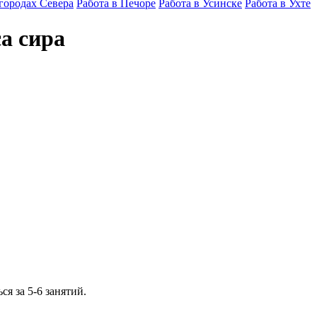
 городах Севера
Работа в Печоре
Работа в Усинске
Работа в Ухте
а сира
я за 5-6 занятий.