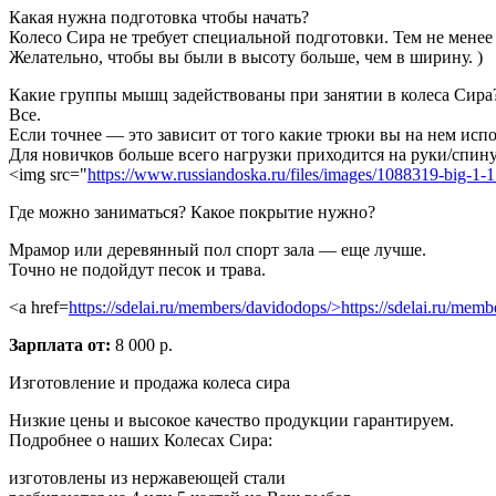
Какая нужна подготовка чтобы начать?
Колесо Сира не требует специальной подготовки. Тем не мене
Желательно, чтобы вы были в высоту больше, чем в ширину. )
Какие группы мышц задействованы при занятии в колеса Сира
Все.
Если точнее — это зависит от того какие трюки вы на нем испо
Для новичков больше всего нагрузки приходится на руки/спин
<img src="
https://www.russiandoska.ru/files/images/1088319-big-1
Где можно заниматься? Какое покрытие нужно?
Мрамор или деревянный пол спорт зала — еще лучше.
Точно не подойдут песок и трава.
<a href=
https://sdelai.ru/members/davidodops/>https://sdelai.ru/memb
Зарплата от:
8 000 р.
Изготовление и продажа колеса сира
Низкие цены и высокое качество продукции гарантируем.
Подробнее о наших Колесах Сира:
изготовлены из нержавеющей стали