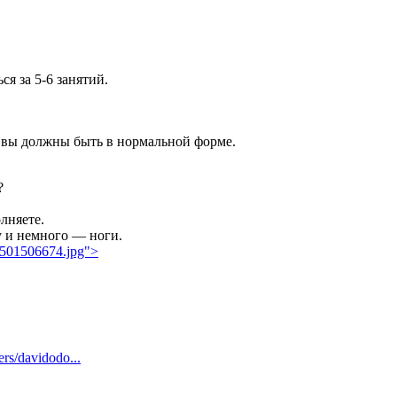
я за 5-6 занятий.
е вы должны быть в нормальной форме.
?
лняете.
у и немного — ноги.
-1501506674.jpg">
ers/davidodo...