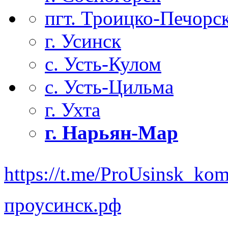
пгт. Троицко-Печорс
г. Усинск
с. Усть-Кулом
с. Усть-Цильма
г. Ухта
г. Нарьян-Мар
https://t.me/ProUsinsk_ko
проусинск.рф