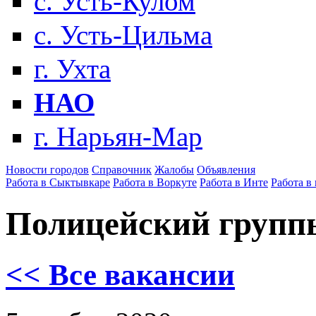
с. Усть-Кулом
с. Усть-Цильма
г. Ухта
НАО
г. Нарьян-Мар
Новости городов
Справочник
Жалобы
Объявления
Работа в Сыктывкаре
Работа в Воркуте
Работа в Инте
Работа в
Полицейский групп
<< Все вакансии