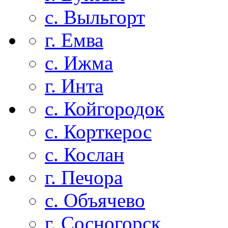
с. Выльгорт
г. Емва
с. Ижма
г. Инта
с. Койгородок
с. Корткерос
с. Кослан
г. Печора
с. Объячево
г. Сосногорск