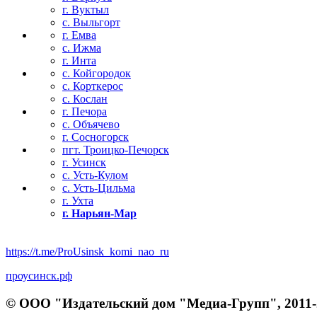
г. Вуктыл
с. Выльгорт
г. Емва
с. Ижма
г. Инта
с. Койгородок
с. Корткерос
с. Кослан
г. Печора
с. Объячево
г. Сосногорск
пгт. Троицко-Печорск
г. Усинск
с. Усть-Кулом
с. Усть-Цильма
г. Ухта
г. Нарьян-Мар
https://t.me/ProUsinsk_komi_nao_ru
проусинск.рф
© ООО "Издательский дом "Медиа-Групп", 2011-2