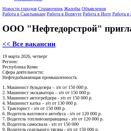
Новости городов
Справочник
Жалобы
Объявления
Работа в Сыктывкаре
Работа в Воркуте
Работа в Инте
Работа в
ООО "Нефтедорстрой" пригла
<< Все вакансии
19 марта 2026, четверг
Регион:
Республика Коми
Сфера деятельности:
Нефтедобывающая промышленность
1. Машинист бульдозера – з/п от 150 000 р.
2. Машинист экскаватора – з/п от 150 000 р.
3. Машинист автогрейдера - з/п от 150 000 р.
4. Машинист катка – з/п от 130 000 р.
5. Тракторист - з/п от 150 000 р.
6. Водитель вахтового автобуса - з/п от 120 000 р.
7. Водитель топливозаправщика - з/п от 120 000 р.
8. Водитель самосвала - з/п от 150 000
9. Водитель седельного тягача - з/п от 150 000 р.