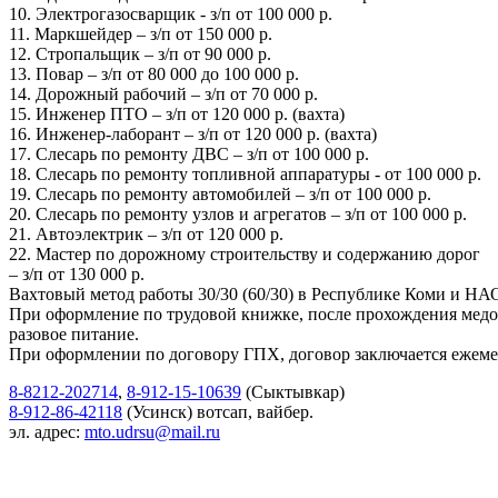
10. Электрогазосварщик - з/п от 100 000 р.
11. Маркшейдер – з/п от 150 000 р.
12. Стропальщик – з/п от 90 000 р.
13. Повар – з/п от 80 000 до 100 000 р.
14. Дорожный рабочий – з/п от 70 000 р.
15. Инженер ПТО – з/п от 120 000 р. (вахта)
16. Инженер-лаборант – з/п от 120 000 р. (вахта)
17. Слесарь по ремонту ДВС – з/п от 100 000 р.
18. Слесарь по ремонту топливной аппаратуры - от 100 000 р.
19. Слесарь по ремонту автомобилей – з/п от 100 000 р.
20. Слесарь по ремонту узлов и агрегатов – з/п от 100 000 р.
21. Автоэлектрик – з/п от 120 000 р.
22. Мастер по дорожному строительству и содержанию дорог
– з/п от 130 000 р.
Вахтовый метод работы 30/30 (60/30) в Республике Коми и НА
При оформление по трудовой книжке, после прохождения медосмо
разовое питание.
При оформлении по договору ГПХ, договор заключается ежемес
8-8212-202714
,
8-912-15-10639
(Сыктывкар)
8-912-86-42118
(Усинск) вотсап, вайбер.
эл. адрес:
mto.udrsu@mail.ru