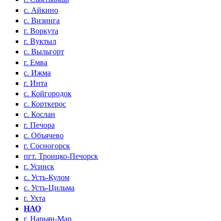
с. Айкино
с. Визинга
г. Воркута
г. Вуктыл
с. Выльгорт
г. Емва
с. Ижма
г. Инта
с. Койгородок
с. Корткерос
с. Кослан
г. Печора
с. Объячево
г. Сосногорск
пгт. Троицко-Печорск
г. Усинск
с. Усть-Кулом
с. Усть-Цильма
г. Ухта
НАО
г. Нарьян-Мар