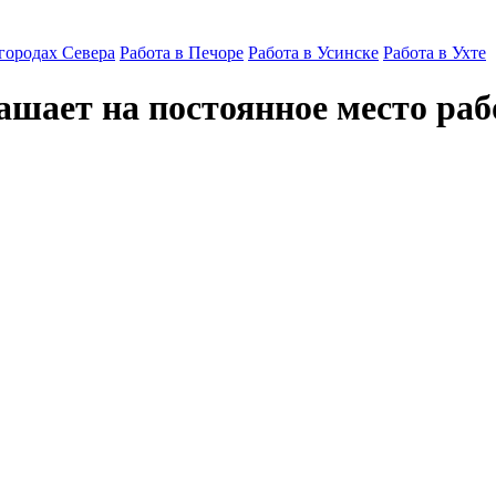
 городах Севера
Работа в Печоре
Работа в Усинске
Работа в Ухте
шает на постоянное место раб