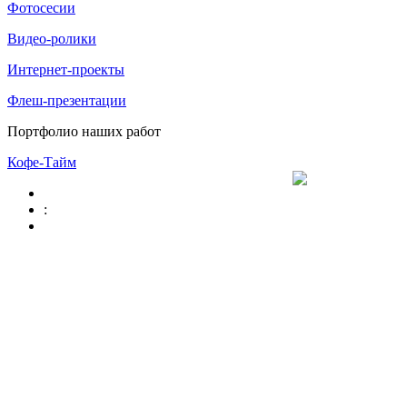
Фотосесии
Видео-ролики
Интернет-проекты
Флеш-презентации
Портфолио наших работ
Кофе-Тайм
: