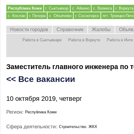
Республика Коми
г. Сыктывкар
с. Айкино
с. Визинга
г. Воркута
с. Кослан
г. Печора
с. Объячево
г. Сосногорск
пгт. Троицко-Печ
Новости городов
Справочник
Жалобы
Объяв
Работа в Сыктывкаре
Работа в Воркуте
Работа в Инте
Заместитель главного инженера по
<< Все вакансии
10 октября 2019, четверг
Регион:
Республика Коми
Сфера деятельности:
Строительство. ЖКХ