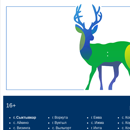
:
16+
г. Сыктывкар
г. Воркута
г. Емва
с. К
с. Айкино
г. Вуктыл
с. Ижма
с. К
с. Визинга
с. Выльгорт
г. Инта
с. К