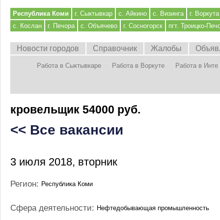
Республика Коми
г. Сыктывкар
с. Айкино
с. Визинга
г. Воркута
с. Кослан
г. Печора
с. Объячево
г. Сосногорск
пгт. Троицко-Печ
Новости городов
Справочник
Жалобы
Объяв
Работа в Сыктывкаре
Работа в Воркуте
Работа в Инте
кровельщик 54000 руб.
<< Все вакансии
3 июля 2018, вторник
Регион:
Республика Коми
Сфера деятельности:
Нефтедобывающая промышленность