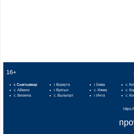
:
16+
г. Сыктывкар
г. Воркута
г. Емва
с. К
с. Айкино
г. Вуктыл
с. Ижма
с. К
с. Визинга
с. Выльгорт
г. Инта
с. К
https:
про