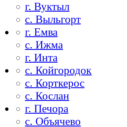
г. Вуктыл
с. Выльгорт
г. Емва
с. Ижма
г. Инта
с. Койгородок
с. Корткерос
с. Кослан
г. Печора
с. Объячево