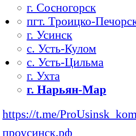
г. Сосногорск
пгт. Троицко-Печорс
г. Усинск
с. Усть-Кулом
с. Усть-Цильма
г. Ухта
г. Нарьян-Мар
https://t.me/ProUsinsk_ko
проусинск.рф