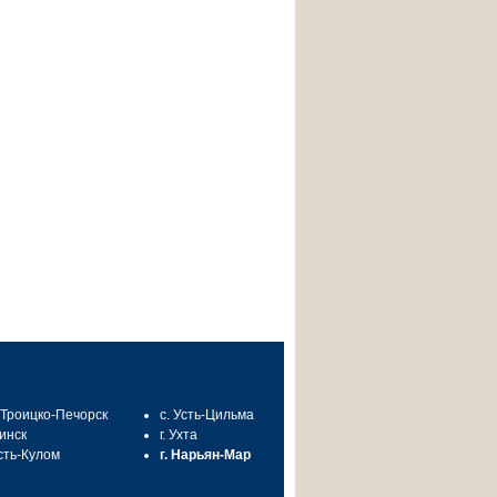
. Троицко-Печорск
с. Усть-Цильма
синск
г. Ухта
Усть-Кулом
г. Нарьян-Мар