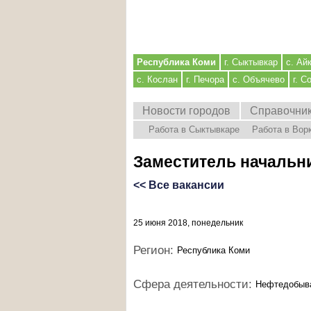
Республика Коми
г. Сыктывкар
с. Ай
с. Кослан
г. Печора
с. Объячево
г. С
Новости городов
Справочни
Работа в Сыктывкаре
Работа в Вор
Заместитель начальни
<< Все вакансии
25 июня 2018, понедельник
Регион:
Республика Коми
Сфера деятельности:
Нефтедобыв