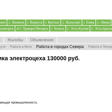
кино
с. Визинга
г. Воркута
г. Вуктыл
с. Выльгорт
г. Емва
с. Ижма
осногорск
пгт. Троицко-Печорск
г. Усинск
с. Усть-Кулом
с. Усть-Циль
к
Жалобы
Объявления
Работа в городах Севера
куте
Работа в Инте
Работа в Печо
ка электроцеха 130000 руб.
ающая промышленность