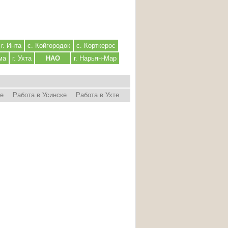
г. Инта
с. Койгородок
с. Корткерос
ма
г. Ухта
НАО
г. Нарьян-Мар
ре
Работа в Усинске
Работа в Ухте