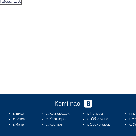
Komi-nao
г. Емва
с. Койгородок
г. Печора
пгт
с. Ижма
с. Корткерос
с. Объячево
г. У
г. Инта
с. Кослан
г. Сосногорск
с. 