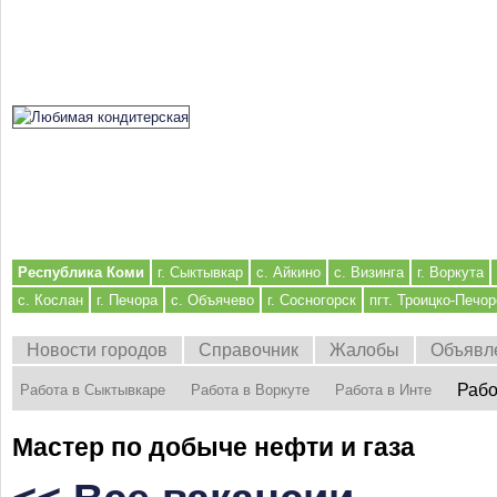
Республика Коми
г. Сыктывкар
с. Айкино
с. Визинга
г. Воркута
с. Кослан
г. Печора
с. Объячево
г. Сосногорск
пгт. Троицко-Печор
Новости городов
Справочник
Жалобы
Объявл
Рабо
Работа в Сыктывкаре
Работа в Воркуте
Работа в Инте
Мастер по добыче нефти и газа