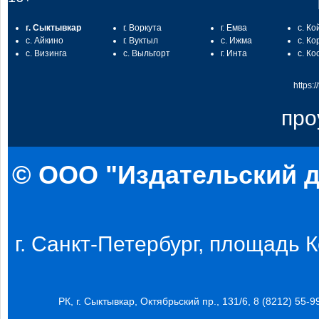
г. Сыктывкар
г. Воркута
г. Емва
с. Ко
с. Айкино
г. Вуктыл
с. Ижма
с. Ко
с. Визинга
с. Выльгорт
г. Инта
с. Ко
https:
про
© ООО "Издательский д
г. Санкт-Петербург, площадь Ко
РК, г. Сыктывкар, Октябрьский пр., 131/6, 8 (8212) 55-9