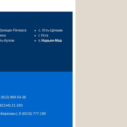
 Троицко-Печорск
с. Усть-Цильма
инск
г. Ухта
сть-Кулом
г. Нарьян-Мар
7 (912) 969-54-36
 (82144) 21-293
Ц «Березка»), 8 (8216) 777-190