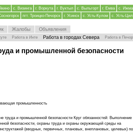
йкино
с. Визинга
г. Воркута
г. Вуктыл
с. Выльгорт
г. Емва
с. Ижма
 Сосногорск
пгт. Троицко-Печорск
г. Усинск
с. Усть-Кулом
с. Усть-Ци
ик
Жалобы
Объявления
Работа в городах Севера
куте
Работа в Инте
Работа в Печо
труда и промышленной безопасности
вающая промышленность
не труда и промышленной безопасности Круг обязанностей: Выполнение
нной безопасности, охраны труда и охраны окружающей среды на
инструктажей (вводных, первичных, плановых, внеплановых, целевых) по