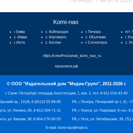
Пятница / 7 августа 2026
Komi-nao
г. Емва
с. Койгородок
г. Печора
пгт.
с. Ижма
с. Корткерос
с. Объячево
г. Ус
г. Инта
с. Кослан
г. Сосногорск
с. У
https://t.me/ProUsinsk_komi_nao_ru
проусинск.рф
© ООО "Издательский дом "Медиа-Групп", 2011-2026 г.
г. Санкт-Петербург, площадь Конституции, 1, кор. 2, тел. 8-911-016-43-40
брьский пр., 131/6, 8 (8212) 55-99-85
РК, г. Печора, Печорский пр-т, 41, +
кута, ул. Ленина, 60, 8-912-509-71-11
РК, г. Усинск, ул. Парковая, 8 «а», 8
 Инта, ул. Кирова, 38, 8-904-270-56-55
РК, г. Ухта, ул. Октябрьская, 38, (Т
E-mail:
komi-nao@mail.ru