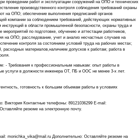
ри проведении работ и эксплуатации сооружений на ОПО и технических
ествление производственного контроля соблюдения требований охраны
от на ОПО; обеспечение выполнения предписаний органов
ящей компании за соблюдением требований, действующих нормативных
и инструкций в области промышленной безопасности, охраны труда и
 мероприятий по подготовке, обучению и аттестации работников,
 на ОПО; расследование, учет и анализ несчастных случаев на
еспечение контроля за состоянием условий труда на рабочих местах;
З, расходных материалов,наличием допусков к работам; работа в
роля.
ие: - Требования к профессиональным навыкам: опыт работы в
е услуги в должности инженера ОТ, ПБ и ООС не менее 3-х лет.
тентность, готовность к большим объемам работы в условиях
о: Виктория Контактные телефоны: 89121036299 E-mail:
 Оставляйте резюме на электронную почту.
ail: monichka_vika@mail.ru Дополнительно: Оставляйте резюме на