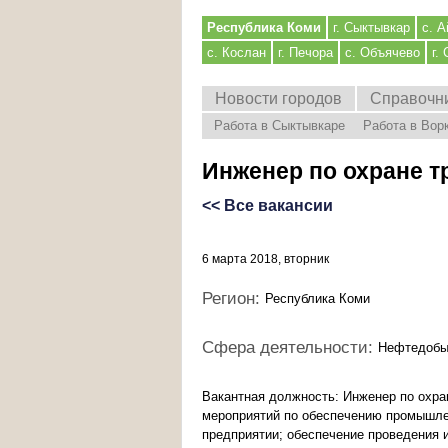
Республика Коми
г. Сыктывкар
с. А
с. Кослан
г. Печора
с. Объячево
г.
Новости городов
Справочн
Работа в Сыктывкаре
Работа в Вор
Инженер по охране 
<< Все вакансии
6 марта 2018, вторник
Регион:
Республика Коми
Сфера деятельности:
Нефтедобы
Вакантная должность: Инженер по охра
мероприятий по обеспечению промышле
предприятии; обеспечение проведения 