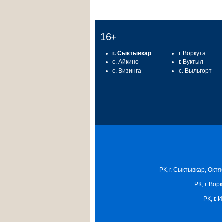
16+
г. Сыктывкар
г. Воркута
с. Айкино
г. Вуктыл
с. Визинга
с. Выльгорт
РК, г. Сыктывкар, Октя
РК, г. Вор
РК, г.