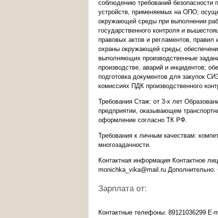
соблюдению требований безопасности п
устройств, применяемых на ОПО; осущ
окружающей среды при выполнении раб
государственного контроля и вышесто
правовых актов и регламентов, правил 
охраны окружающей среды; обеспечение
выполняющих производственные задания
производстве, аварий и инцидентов; об
подготовка документов для закупок СИ
комиссиях ПДК производственного конт
Требования Стаж: от 3-х лет Образован
предприятии, оказывающем транспортны
оформление согласно ТК РФ.
Требования к личным качествам: компе
многозадачности.
Контактная информация Контактное лиц
monichka_vika@mail.ru Дополнительно:
Зарплата от:
Контактные телефоны: 89121036299 E-m