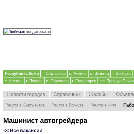
Республика Коми
г. Сыктывкар
с. Айкино
с. Визинга
г. Воркута
с. Кослан
г. Печора
с. Объячево
г. Сосногорск
пгт. Троицко-Печор
Новости городов
Справочник
Жалобы
Объявл
Рабо
Работа в Сыктывкаре
Работа в Воркуте
Работа в Инте
Машинист автогрейдера
<< Все вакансии