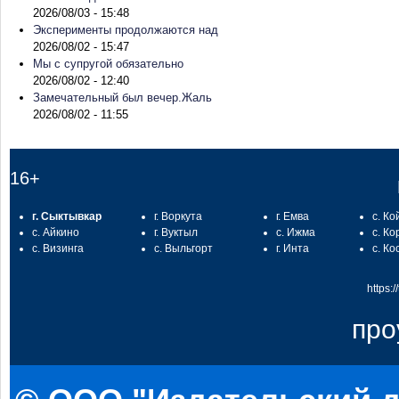
2026/08/03 - 15:48
Эксперименты продолжаются над
2026/08/02 - 15:47
Мы с супругой обязательно
2026/08/02 - 12:40
Замечательный был вечер.Жаль
2026/08/02 - 11:55
16+
г. Сыктывкар
г. Воркута
г. Емва
с. Ко
с. Айкино
г. Вуктыл
с. Ижма
с. Ко
с. Визинга
с. Выльгорт
г. Инта
с. Ко
https:
про