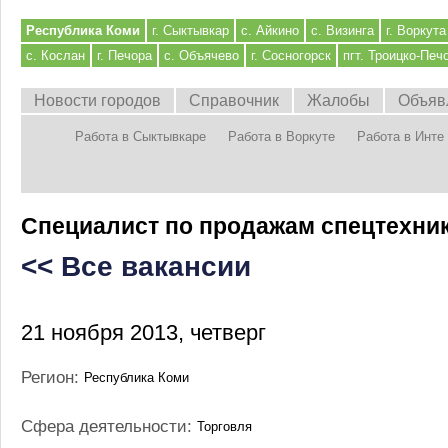
Республика Коми
г. Сыктывкар
с. Айкино
с. Визинга
г. Воркута
с. Кослан
г. Печора
с. Объячево
г. Сосногорск
пгт. Троицко-Печ
Новости городов
Справочник
Жалобы
Объяв
Работа в Сыктывкаре
Работа в Воркуте
Работа в Инте
Специалист по продажам спецтехни
<< Все вакансии
21 ноября 2013, четверг
Регион:
Республика Коми
Сфера деятельности:
Торговля