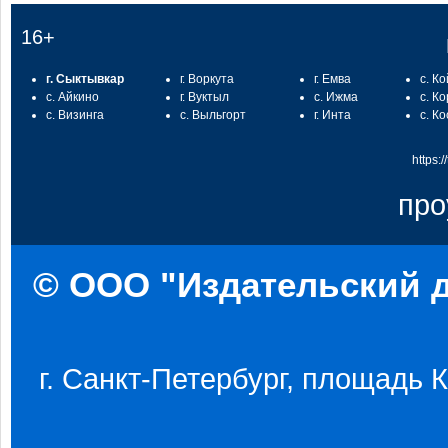
16+
г. Сыктывкар
г. Воркута
г. Емва
с. К
с. Айкино
г. Вуктыл
с. Ижма
с. К
с. Визинга
с. Выльгорт
г. Инта
с. К
https:
про
© ООО "Издательский д
г. Санкт-Петербург, площадь Ко