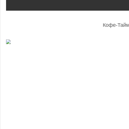
Кофе-Тай
: