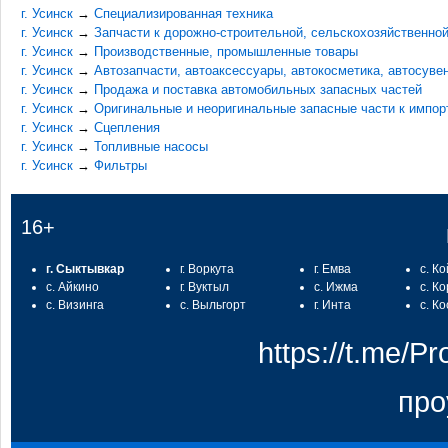
г. Усинск
→
Специализированная техника
г. Усинск
→
Запчасти к дорожно-строительной, сельскохозяйственной
г. Усинск
→
Производственные, промышленные товары
г. Усинск
→
Автозапчасти, автоаксессуары, автокосметика, автосуве
г. Усинск
→
Продажа и поставка автомобильных запасных частей
г. Усинск
→
Оригинальные и неоригинальные запасные части к импо
г. Усинск
→
Сцепления
г. Усинск
→
Топливные насосы
г. Усинск
→
Фильтры
16+
г. Сыктывкар
г. Воркута
г. Емва
с. К
с. Айкино
г. Вуктыл
с. Ижма
с. К
с. Визинга
с. Выльгорт
г. Инта
с. К
https://t.me/
про