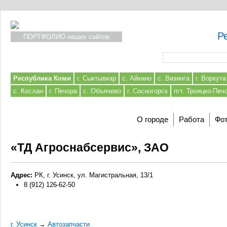
Р
ПОРТФОЛИО наших сайтов
Форма поиска
Республика Коми
г. Сыктывкар
с. Айкино
с. Визинга
г. Воркута
с. Кослан
г. Печора
с. Объячево
г. Сосногорск
пгт. Троицко-Печ
О городе
Работа
Фот
«ТД Агроснабсервис», ЗАО
Адрес:
РК, г. Усинск, ул. Магистральная, 13/1
8 (912) 126-62-50
г. Усинск
→
Автозапчасти