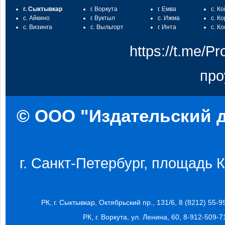
г. Сыктывкар
г. Воркута
г. Емва
с. К
с. Айкино
г. Вуктыл
с. Ижма
с. К
с. Визинга
с. Выльгорт
г. Инта
с. К
https://t.me/
про
© ООО "Издательский д
г. Санкт-Петербург, площадь Ко
РК, г. Сыктывкар, Октябрьский пр., 131/6, 8 (8212) 55-9
РК, г. Воркута, ул. Ленина, 60, 8-912-509-7