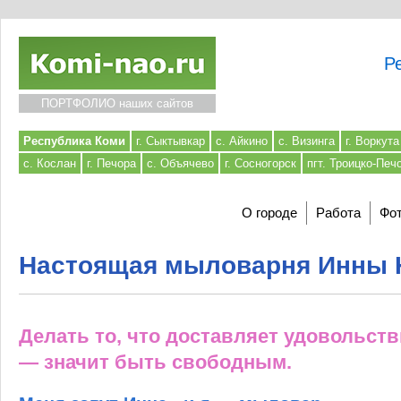
Р
ПОРТФОЛИО наших сайтов
Республика Коми
г. Сыктывкар
с. Айкино
с. Визинга
г. Воркута
с. Кослан
г. Печора
с. Объячево
г. Сосногорск
пгт. Троицко-Печ
О городе
Работа
Фот
Настоящая мыловарня Инны 
Делать то, что доставляет удовольст
— значит быть свободным.