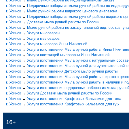
г. Усинск
→
Мыло ручной работы по индивидуальному заказу
г. Усинск
→
Подарочные наборы из мыла ручной работы по индивиду
г. Усинск
→
Мыло ручной работы широкого ценового диапазона
г. Усинск
→
Подарочные наборы из мыла ручной работы широкого цен
г. Усинск
→
Доставка мыла ручной работы по России
г. Усинск
→
Мыло ручной работы по заказу: внешний вид; состав; упа
г. Усинск
→
Услуги мыловарен
г. Усинск
→
Услуги мыловаров
г. Усинск
→
Услуги мыловара Инны Никитиной
г. Усинск
→
Услуги изготовления Мыла ручной работы Инны Никитин
г. Усинск
→
Услуги настоящей мыловарни Инны Никитиной
г. Усинск
→
Услуги изготовления Мыла ручной с натуральным соста
г. Усинск
→
Услуги изготовления Мыла ручной для чувствительной к
г. Усинск
→
Услуги изготовления Детского мыло ручной работы
г. Усинск
→
Услуги изготовления Мыла ручной работы широкого цено
г. Усинск
→
Услуги изготовления Мыла ручной работы в наличии и по
г. Усинск
→
Услуги изготовления подарочных наборов из мыла ручно
г. Усинск
→
Услуги Доставки мыла ручной работы по России
г. Усинск
→
Услуги изготовления Крафтовых бальзамов для тела
г. Усинск
→
Услуги изготовления Крафтовых бальзамов для губ
16+